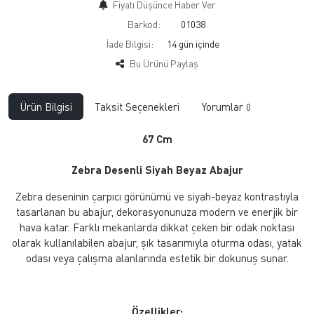
Fiyatı Düşünce Haber Ver
Barkod:
01038
İade Bilgisi:
Bu Ürünü Paylaş
Ürün Bilgisi
Taksit Seçenekleri
Yorumlar
0
67 Cm
Zebra Desenli Siyah Beyaz Abajur
Zebra deseninin çarpıcı görünümü ve siyah-beyaz kontrastıyla
tasarlanan bu abajur, dekorasyonunuza modern ve enerjik bir
hava katar. Farklı mekanlarda dikkat çeken bir odak noktası
olarak kullanılabilen abajur, şık tasarımıyla oturma odası, yatak
odası veya çalışma alanlarında estetik bir dokunuş sunar.
Özellikler: