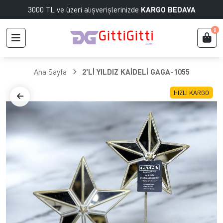
3000 TL ve üzeri alışverişlerinizde
KARGO BEDAVA
0
Ana Sayfa
2'Lİ YILDIZ KAİDELİ GAGA-1055
HIZLI KARGO