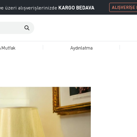
KARGO BEDAVA
e üzeri alışverişlerinizde
ALIŞVERİŞE
&Mutfak
Aydınlatma