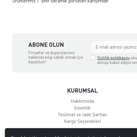
Ürünlerimiz 1. sınıf seramik porselen karışımıdır.
ABONE OLUN
Fırsatlar ve duyurularımız
hakkında bilgi sahibi olmak için
Gizlilik politikasını
oku
kaydolun!
almayı kabul ediyorum
KURUMSAL
Hakkımızda
Güvenlik
Teslimat ve İade Şartları
Kargo Seçenekleri