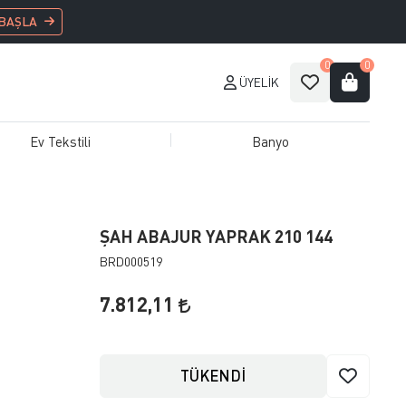
 BAŞLA
0
0
ÜYELIK
Ev Tekstili
Banyo
ŞAH ABAJUR YAPRAK 210 144
BRD000519
7.812,11
TÜKENDİ