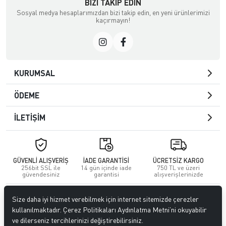
BIZI TAKIP EDIN
Sosyal medya hesaplarımızdan bizi takip edin, en yeni ürünlerimizi
kaçırmayın!
KURUMSAL
ÖDEME
İLETİŞİM
GÜVENLİ ALIŞVERİŞ
İADE GARANTİSİ
ÜCRETSİZ KARGO
256bit SSL ile
14 gün içinde iade
750 TL ve üzeri
güvendesiniz
garantisi
alışverişlerinizde
© 2023
GİTTİGİTTİ MAĞAZACILIK SANAYİ VE TİCARET LİMİTED
Size daha iyi hizmet verebilmek için internet sitemizde çerezler
ŞİRKETİ
. Tüm hakları saklıdır.
kullanılmaktadır. Çerez Politikaları Aydınlatma Metni’ni okuyabilir
ve dilerseniz tercihlerinizi değiştirebilirsiniz.