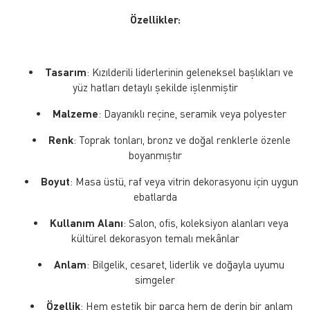
Özellikler:
•
Tasarım
: Kızılderili liderlerinin geleneksel başlıkları ve
yüz hatları detaylı şekilde işlenmiştir
•
Malzeme
: Dayanıklı reçine, seramik veya polyester
•
Renk
: Toprak tonları, bronz ve doğal renklerle özenle
boyanmıştır
•
Boyut
: Masa üstü, raf veya vitrin dekorasyonu için uygun
ebatlarda
•
Kullanım Alanı
: Salon, ofis, koleksiyon alanları veya
kültürel dekorasyon temalı mekânlar
•
Anlam
: Bilgelik, cesaret, liderlik ve doğayla uyumu
simgeler
•
Özellik
: Hem estetik bir parça hem de derin bir anlam