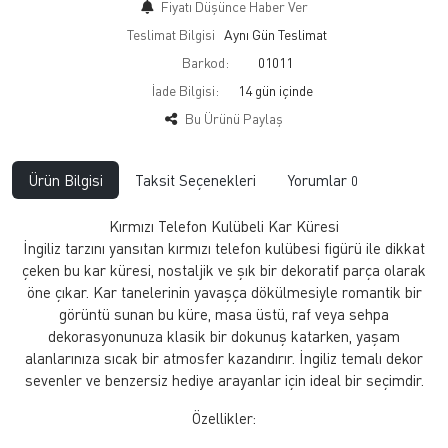
Fiyatı Düşünce Haber Ver
Teslimat Bilgisi
Aynı Gün Teslimat
Barkod:
01011
İade Bilgisi:
Bu Ürünü Paylaş
Ürün Bilgisi
Taksit Seçenekleri
Yorumlar
0
Kırmızı Telefon Kulübeli Kar Küresi
İngiliz tarzını yansıtan kırmızı telefon kulübesi figürü ile dikkat
çeken bu kar küresi, nostaljik ve şık bir dekoratif parça olarak
öne çıkar. Kar tanelerinin yavaşça dökülmesiyle romantik bir
görüntü sunan bu küre, masa üstü, raf veya sehpa
dekorasyonunuza klasik bir dokunuş katarken, yaşam
alanlarınıza sıcak bir atmosfer kazandırır. İngiliz temalı dekor
sevenler ve benzersiz hediye arayanlar için ideal bir seçimdir.
Özellikler: