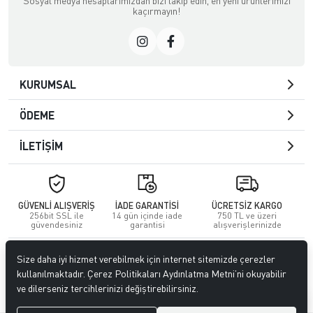
Sosyal medya hesaplarımızdan bizi takip edin, en yeni ürünlerimizi
kaçırmayın!
KURUMSAL
ÖDEME
İLETİŞİM
GÜVENLİ ALIŞVERİŞ
İADE GARANTİSİ
ÜCRETSİZ KARGO
256bit SSL ile
14 gün içinde iade
750 TL ve üzeri
güvendesiniz
garantisi
alışverişlerinizde
© 2023
GİTTİGİTTİ MAĞAZACILIK SANAYİ VE TİCARET LİMİTED
Size daha iyi hizmet verebilmek için internet sitemizde çerezler
ŞİRKETİ
. Tüm hakları saklıdır.
kullanılmaktadır. Çerez Politikaları Aydınlatma Metni’ni okuyabilir
ve dilerseniz tercihlerinizi değiştirebilirsiniz.