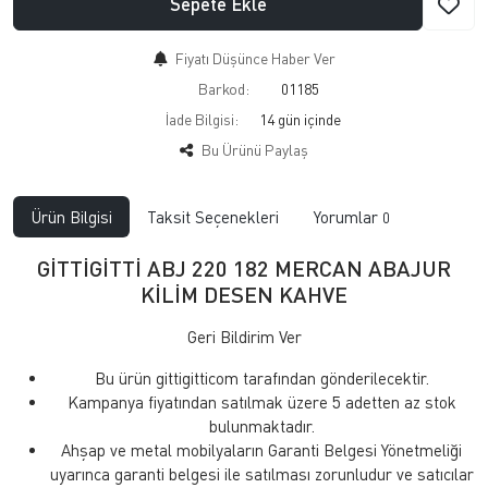
Sepete Ekle
Fiyatı Düşünce Haber Ver
Barkod:
01185
İade Bilgisi:
Bu Ürünü Paylaş
Ürün Bilgisi
Taksit Seçenekleri
Yorumlar
0
GİTTİGİTTİ ABJ 220 182 MERCAN ABAJUR
KİLİM DESEN KAHVE
Geri Bildirim Ver
Bu ürün gittigitticom tarafından gönderilecektir.
Kampanya fiyatından satılmak üzere 5 adetten az stok
bulunmaktadır.
Ahşap ve metal mobilyaların Garanti Belgesi Yönetmeliği
uyarınca garanti belgesi ile satılması zorunludur ve satıcılar