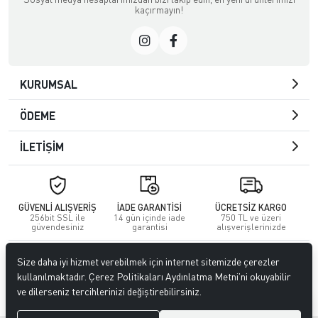
kaçırmayın!
KURUMSAL
ÖDEME
İLETİŞİM
GÜVENLİ ALIŞVERİŞ
İADE GARANTİSİ
ÜCRETSİZ KARGO
256bit SSL ile
14 gün içinde iade
750 TL ve üzeri
güvendesiniz
garantisi
alışverişlerinizde
© 2023
GİTTİGİTTİ MAĞAZACILIK SANAYİ VE TİCARET LİMİTED
Size daha iyi hizmet verebilmek için internet sitemizde çerezler
ŞİRKETİ
. Tüm hakları saklıdır.
kullanılmaktadır. Çerez Politikaları Aydınlatma Metni’ni okuyabilir
ve dilerseniz tercihlerinizi değiştirebilirsiniz.