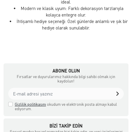
ideal.
• Modern ve klasik uyum: Farklı dekorasyon tarzlarıyla
kolayca entegre olur.
• İhtişamlı hediye seçeneği: Özel günlerde anlamlı ve şık bir
hediye olarak sunulabilir.
ABONE OLUN
Fırsatlar ve duyurularımız hakkında bilgi sahibi olmak için
kaydolun!
Gizlilik politikasını
okudum ve elektronik posta almayı kabul
ediyorum.
BIZI TAKIP EDIN
Sosyal medya hesaplarımızdan bizi takip edin, en yeni ürünlerimizi