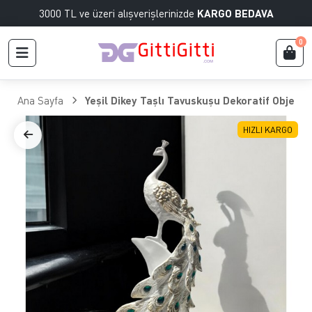
3000 TL ve üzeri alışverişlerinizde
KARGO BEDAVA
0
Ana Sayfa
Yeşil Dikey Taşlı Tavuskuşu Dekoratif Obje
HIZLI KARGO