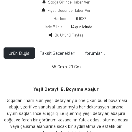
Stoğa Girince Haber Ver
Fiyatı Düşünce Haber Ver
Barkod:
01032
İade Bilgisi:
Bu Ürünü Paylaş
Ürün Bilgisi
Taksit Seçenekleri
Yorumlar
0
65 Cm x 20 Cm
Yeşil Detaylı El Boyama Abajur
Doğadan ilham alan yeşil detaylarıyla öne çıkan bu el boyaması
abajur, zarif ve sanatsal tasarımıyla her dekorasyon tarzına
uyum sağlar. İnce el işçiliği ile işlenmiş yeşil detaylar, abajura
doğal ve ferah bir görünüm kazandırır. Yatak odası, oturma odası
veya çalışma alanlarına sıcak bir aydınlatma ve estetik bir