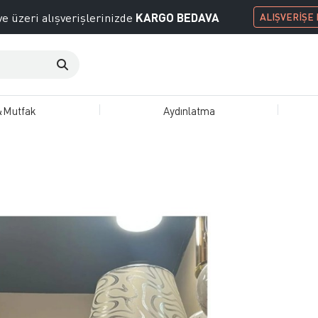
KARGO BEDAVA
e üzeri alışverişlerinizde
ALIŞVERİŞE
&Mutfak
Aydınlatma