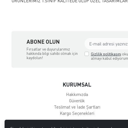
ÜRÜNLERİMİZ 1.SINIF KALİTEDE OLUP ÖZEL TASARIMLAR
ABONE OLUN
Fırsatlar ve duyurularımız
hakkında bilgi sahibi olmak için
Gizlilik politikasını
oku
kaydolun!
almayı kabul ediyorum
KURUMSAL
Hakkımızda
Güvenlik
Teslimat ve İade Şartları
Kargo Seçenekleri