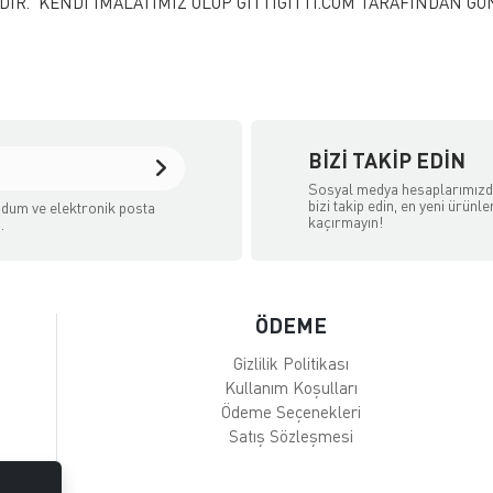
DIR. KENDİ İMALATIMIZ OLUP GİTTİGİTTİ.COM TARAFINDAN G
BIZI TAKIP EDIN
Sosyal medya hesaplarımız
bizi takip edin, en yeni ürünle
dum ve elektronik posta
kaçırmayın!
.
ÖDEME
Gizlilik Politikası
Kullanım Koşulları
Ödeme Seçenekleri
Satış Sözleşmesi