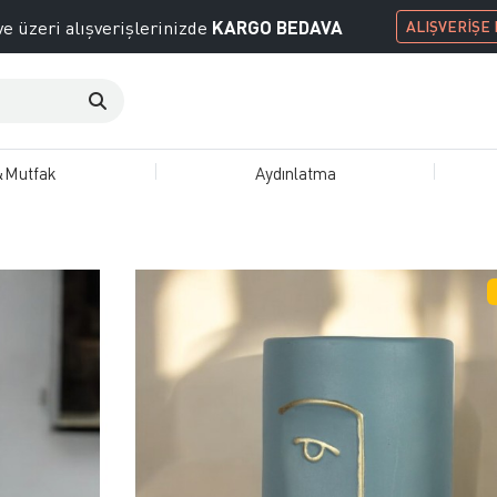
KARGO BEDAVA
e üzeri alışverişlerinizde
ALIŞVERİŞE
&Mutfak
Aydınlatma