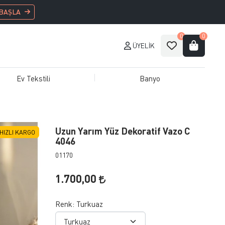
 BAŞLA
0
0
ÜYELIK
Ev Tekstili
Banyo
Uzun Yarım Yüz Dekoratif Vazo C
HIZLI KARGO
4046
01170
1.700,00
Renk:
Turkuaz