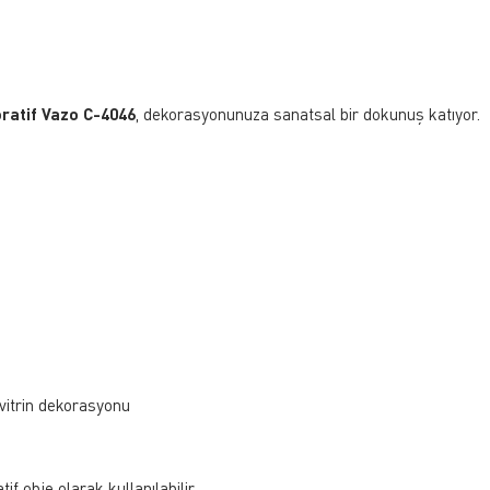
ratif Vazo C-4046
, dekorasyonunuza sanatsal bir dokunuş katıyor.
e vitrin dekorasyonu
if obje olarak kullanılabilir