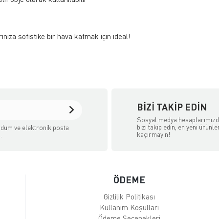
nıza sofistike bir hava katmak için ideal!
BIZI TAKIP EDIN
Sosyal medya hesaplarımız
bizi takip edin, en yeni ürünle
dum ve elektronik posta
kaçırmayın!
.
ÖDEME
Gizlilik Politikası
Kullanım Koşulları
Ödeme Seçenekleri