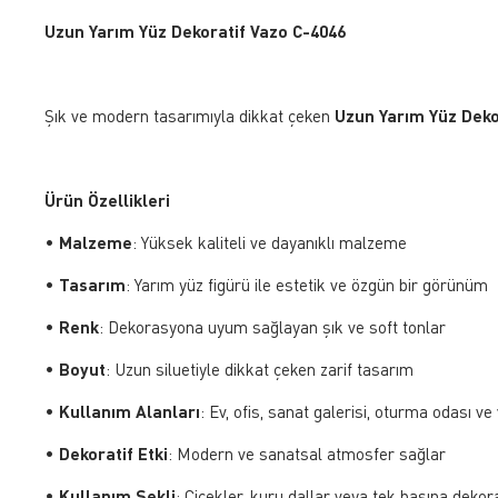
Uzun Yarım Yüz Dekoratif Vazo C-4046
Şık ve modern tasarımıyla dikkat çeken
Uzun Yarım Yüz Deko
Ürün Özellikleri
•
Malzeme
: Yüksek kaliteli ve dayanıklı malzeme
•
Tasarım
: Yarım yüz figürü ile estetik ve özgün bir görünüm
•
Renk
: Dekorasyona uyum sağlayan şık ve soft tonlar
•
Boyut
: Uzun siluetiyle dikkat çeken zarif tasarım
•
Kullanım Alanları
: Ev, ofis, sanat galerisi, oturma odası v
•
Dekoratif Etki
: Modern ve sanatsal atmosfer sağlar
•
Kullanım Şekli
: Çiçekler, kuru dallar veya tek başına dekorat