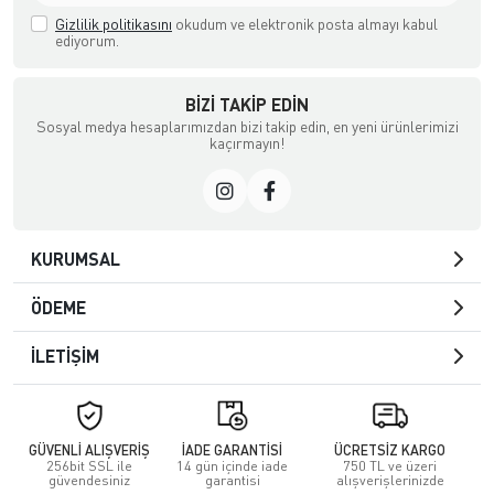
Gizlilik politikasını
okudum ve elektronik posta almayı kabul
ediyorum.
BIZI TAKIP EDIN
Sosyal medya hesaplarımızdan bizi takip edin, en yeni ürünlerimizi
kaçırmayın!
KURUMSAL
ÖDEME
İLETİŞİM
GÜVENLİ ALIŞVERİŞ
İADE GARANTİSİ
ÜCRETSİZ KARGO
256bit SSL ile
14 gün içinde iade
750 TL ve üzeri
güvendesiniz
garantisi
alışverişlerinizde