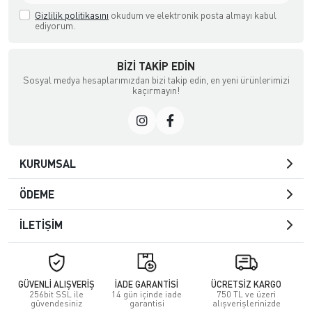
Gizlilik politikasını
okudum ve elektronik posta almayı kabul
ediyorum.
BIZI TAKIP EDIN
Sosyal medya hesaplarımızdan bizi takip edin, en yeni ürünlerimizi
kaçırmayın!
KURUMSAL
ÖDEME
İLETİŞİM
GÜVENLİ ALIŞVERİŞ
İADE GARANTİSİ
ÜCRETSİZ KARGO
256bit SSL ile
14 gün içinde iade
750 TL ve üzeri
güvendesiniz
garantisi
alışverişlerinizde