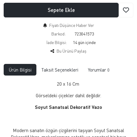
Sepete Ekle
Fiyatı Düşünce Haber Ver
Barkod:
723041573
İade Bilgisi:
Bu Ürünü Paylaş
Ürün Bilgisi
Taksit Seçenekleri
Yorumlar
0
20 x 16 Cm
Görseldeki çiçekler dahil değildir.
Soyut Sanatsal Dekoratif Vazo
Modern sanatın özgün çizgilerini taşıyan Soyut Sanatsal
Dekoratif Vazo, mekanlarınıza estetik ve sanatsal bir hava