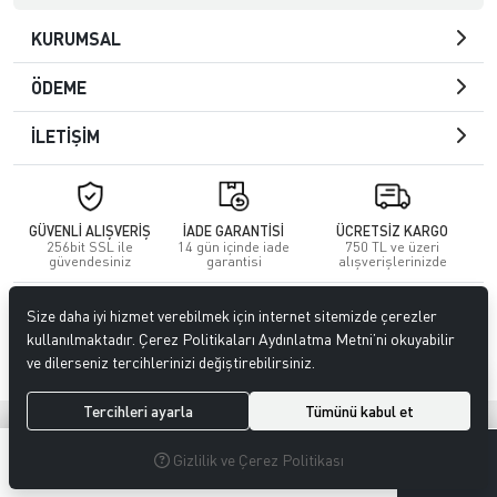
KURUMSAL
ÖDEME
İLETİŞİM
GÜVENLİ ALIŞVERİŞ
İADE GARANTİSİ
ÜCRETSİZ KARGO
256bit SSL ile
14 gün içinde iade
750 TL ve üzeri
güvendesiniz
garantisi
alışverişlerinizde
© 2023
GİTTİGİTTİ MAĞAZACILIK SANAYİ VE TİCARET LİMİTED
Size daha iyi hizmet verebilmek için internet sitemizde çerezler
ŞİRKETİ
. Tüm hakları saklıdır.
kullanılmaktadır. Çerez Politikaları Aydınlatma Metni’ni okuyabilir
ve dilerseniz tercihlerinizi değiştirebilirsiniz.
Tercihleri ayarla
Tümünü kabul et
®
Hipotenüs
Yeni Nesil E-Ticaret Sistemleri ile Hazırlanmıştır.
0
0
Gizlilik ve Çerez Politikası
MENÜ
ARAMA
ÜYELIK
FAVORILERIM
SEPETIM