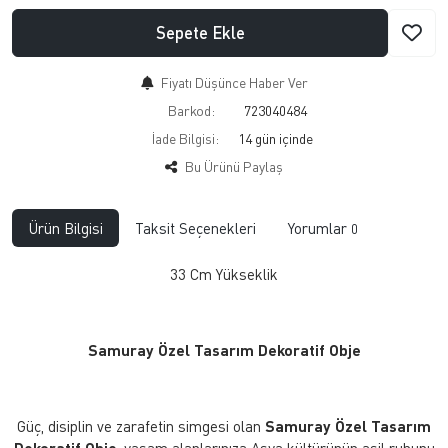
Sepete Ekle
Fiyatı Düşünce Haber Ver
Barkod:
723040484
İade Bilgisi:
Bu Ürünü Paylaş
Ürün Bilgisi
Taksit Seçenekleri
Yorumlar
0
33 Cm Yükseklik
Samuray Özel Tasarım Dekoratif Obje
Güç, disiplin ve zarafetin simgesi olan
Samuray Özel Tasarım
Dekoratif Obje
, yaşam alanlarınıza Asya kültürünün asil ruhunu