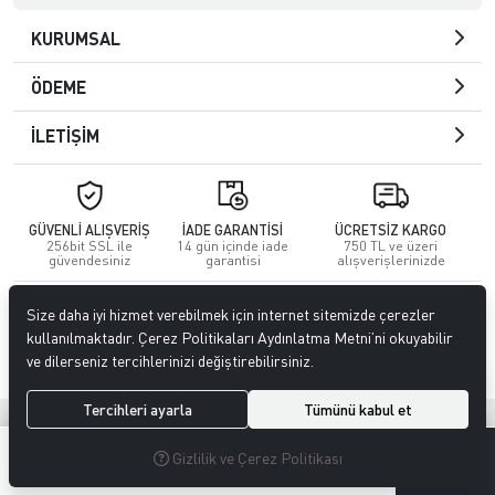
KURUMSAL
ÖDEME
İLETİŞİM
GÜVENLİ ALIŞVERİŞ
İADE GARANTİSİ
ÜCRETSİZ KARGO
256bit SSL ile
14 gün içinde iade
750 TL ve üzeri
güvendesiniz
garantisi
alışverişlerinizde
© 2023
GİTTİGİTTİ MAĞAZACILIK SANAYİ VE TİCARET LİMİTED
Size daha iyi hizmet verebilmek için internet sitemizde çerezler
ŞİRKETİ
. Tüm hakları saklıdır.
kullanılmaktadır. Çerez Politikaları Aydınlatma Metni’ni okuyabilir
ve dilerseniz tercihlerinizi değiştirebilirsiniz.
Tercihleri ayarla
Tümünü kabul et
®
Hipotenüs
Yeni Nesil E-Ticaret Sistemleri ile Hazırlanmıştır.
0
0
Gizlilik ve Çerez Politikası
MENÜ
ARAMA
ÜYELIK
FAVORILERIM
SEPETIM