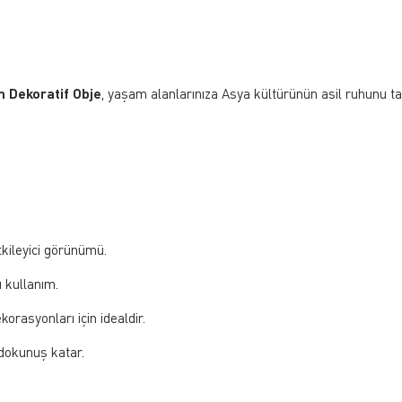
 Dekoratif Obje
, yaşam alanlarınıza Asya kültürünün asil ruhunu taşı
tkileyici görünümü.
ü kullanım.
korasyonları için idealdir.
 dokunuş katar.