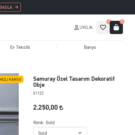
 BAŞLA
0
0
ÜYELIK
Ev Tekstili
Banyo
Samuray Özel Tasarım Dekoratif
HIZLI KARGO
Obje
01122
2.250,00
Renk:
Gold