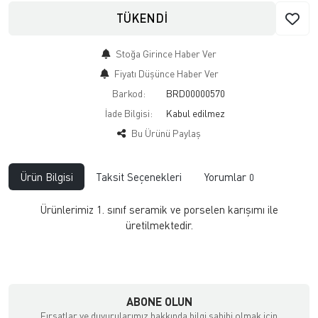
TÜKENDİ
Stoğa Girince Haber Ver
Fiyatı Düşünce Haber Ver
Barkod:
BRD00000570
İade Bilgisi:
Bu Ürünü Paylaş
Ürün Bilgisi
Taksit Seçenekleri
Yorumlar
0
Ürünlerimiz 1. sınıf seramik ve porselen karışımı ile
üretilmektedir.
ABONE OLUN
Fırsatlar ve duyurularımız hakkında bilgi sahibi olmak için