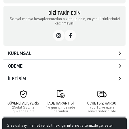
BIZI TAKIP EDIN
Sosyal medya hesaplarımızdan bizi takip edin, en yeni ürünlerimizi
kaçırmayın!
KURUMSAL
ÖDEME
İLETİŞİM
GÜVENLİ ALIŞVERİŞ
İADE GARANTİSİ
ÜCRETSİZ KARGO
256bit SSL ile
14 gün içinde iade
750 TL ve üzeri
güvendesiniz
garantisi
alışverişlerinizde
© 2023
GİTTİGİTTİ MAĞAZACILIK SANAYİ VE TİCARET LİMİTED
Size daha iyi hizmet verebilmek için internet sitemizde çerezler
ŞİRKETİ
. Tüm hakları saklıdır.