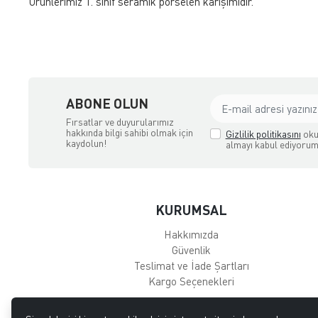
Ürünlerimiz 1. sınıf seramik porselen karışımıdır.
ABONE OLUN
Fırsatlar ve duyurularımız
hakkında bilgi sahibi olmak için
Gizlilik politikasını
oku
kaydolun!
almayı kabul ediyorum
KURUMSAL
Hakkımızda
Güvenlik
Teslimat ve İade Şartları
Kargo Seçenekleri