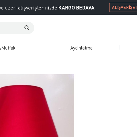
KARGO BEDAVA
e üzeri alışverişlerinizde
ALIŞVERİŞE
&Mutfak
Aydınlatma