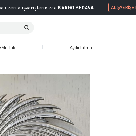
KARGO BEDAVA
e üzeri alışverişlerinizde
ALIŞVERİŞE
&Mutfak
Aydınlatma