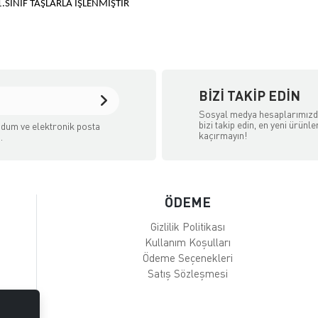
.SINIF TAŞLARLA İŞLENMİŞTİR
BIZI TAKIP EDIN
Sosyal medya hesaplarımız
bizi takip edin, en yeni ürünle
dum ve elektronik posta
kaçırmayın!
.
ÖDEME
Gizlilik Politikası
Kullanım Koşulları
Ödeme Seçenekleri
Satış Sözleşmesi