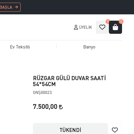
 BAŞLA
0
0
ÜYELIK
Ev Tekstili
Banyo
RÜZGAR GÜLÜ DUVAR SAATİ
54*54CM
GNŞ00023
7.500,00
TÜKENDİ