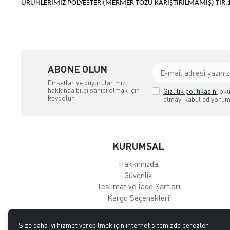
ÜRÜNLERİMİZ POLYESTER (MERMER TOZU KARIŞTIRILMAMIŞ) TIR.1
ABONE OLUN
Fırsatlar ve duyurularımız
hakkında bilgi sahibi olmak için
Gizlilik politikasını
oku
kaydolun!
almayı kabul ediyorum
KURUMSAL
Hakkımızda
Güvenlik
Teslimat ve İade Şartları
Kargo Seçenekleri
Size daha iyi hizmet verebilmek için internet sitemizde çerezler