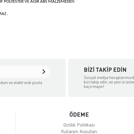
IF POLYESTER VE AĞIR ABS MALZEMEDEN
AZ .
BIZI TAKIP EDIN
Sosyal medya hesaplarımız
bizi takip edin, en yeni ürünle
dum ve elektronik posta
kaçırmayın!
.
ÖDEME
Gizlilik Politikası
Kullanım Koşulları