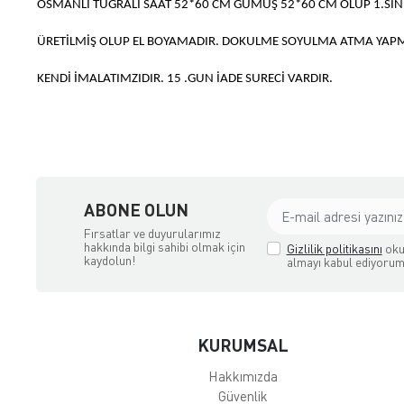
OSMANLI TUĞRALI SAAT 52*60 CM GÜMÜŞ 52*60 CM OLUP 1.SIN
ÜRETİLMİŞ OLUP EL BOYAMADIR. DOKULME SOYULMA ATMA YAPM
KENDİ İMALATIMZIDIR. 15 .GUN İADE SURECİ VARDIR.
ABONE OLUN
Fırsatlar ve duyurularımız
hakkında bilgi sahibi olmak için
Gizlilik politikasını
oku
kaydolun!
almayı kabul ediyorum
KURUMSAL
Hakkımızda
Güvenlik