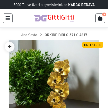
3000 TL ve üzeri alışverişlerinizde
KARGO BEDAVA
0
Ana Sayfa
ORKİDE BİBLO 571 C 4217
HIZLI KARGO