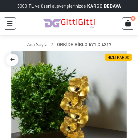
3000 TL ve üzeri alışverişlerinizde
KARGO BEDAVA
0
Ana Sayfa
ORKİDE BİBLO 571 C 4217
HIZLI KARGO