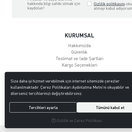
hakkında bilgi sahibi olmak için
Gizlilik politikasını
oku
kaydolun!
almayı kabul ediyorum
KURUMSAL
Hakkımızda
Güvenlik
Teslimat ve İade Şartları
Kargo Seçenekleri
Size daha iyi hizmet verebilmek için internet sitemizde çerezler
kullanılmaktadır. Çerez Politikaları Aydınlatma Metni’ni okuyabilir ve
dilerseniz tercihlerinizi değiştirebilirsiniz.
GÜVENLİ ALIŞVERİŞ
256bit SSL ile güvendesiniz
Tercihleri ayarla
Tümünü kabul et
© 2023
GİTTİGİTTİ MAĞAZACILIK SANAYİ VE TİCARET LİMİTED ŞİRK
Gizlilik ve Çerez Politikası