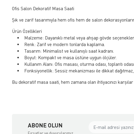
Ofis Salon Dekoratif Masa Saati
Şık ve zarif tasarımıyla hem ofis hem de salon dekorasyonları
Ürün Özellikleri
• Malzeme: Dayanıklı metal veya ahşap gövde seçenekleri
• Renk: Zarif ve modern tonlarda kaplama.
• Tasarım: Minimalist ve kullanışlı saat kadranı.
• Boyut: Kompakt ve masa üstüne uygun ölçüler.
• Kullanım Alanı: Ofis masası, oturma odası, toplantı odası 
• Fonksiyonellik: Sessiz mekanizması ile dikkat dağıtmaz, iş
Bu dekoratif masa saati, hem zamana olan ihtiyacınızı karşıla
ABONE OLUN
Fırsatlar ve duyurularımız