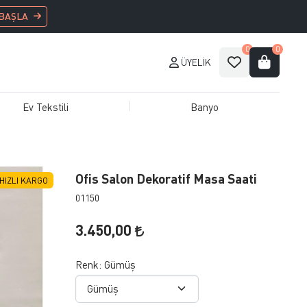
 BAŞLA
0
0
ÜYELIK
Ev Tekstili
Banyo
Ofis Salon Dekoratif Masa Saati
HIZLI KARGO
01150
3.450,00
Renk:
Gümüş