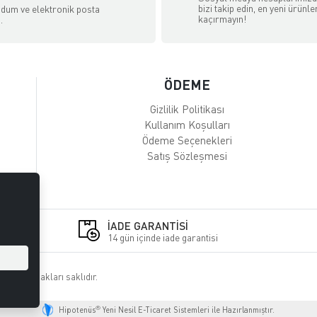
bizi takip edin, en yeni ürünle
dum ve elektronik posta
kaçırmayın!
.
ÖDEME
Gizlilik Politikası
Kullanım Koşulları
Ödeme Seçenekleri
Satış Sözleşmesi
İADE GARANTİSİ
14 gün içinde iade garantisi
ETİ
. Tüm hakları saklıdır.
®
Hipotenüs
Yeni Nesil E-Ticaret Sistemleri ile Hazırlanmıştır.