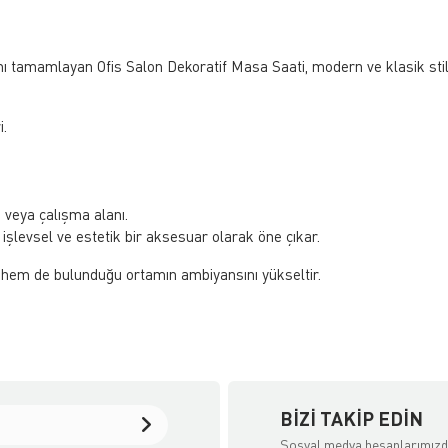
nı tamamlayan Ofis Salon Dekoratif Masa Saati, modern ve klasik stil
.
veya çalışma alanı.
levsel ve estetik bir aksesuar olarak öne çıkar.
r hem de bulunduğu ortamın ambiyansını yükseltir.
BIZI TAKIP EDIN
Sosyal medya hesaplarımız