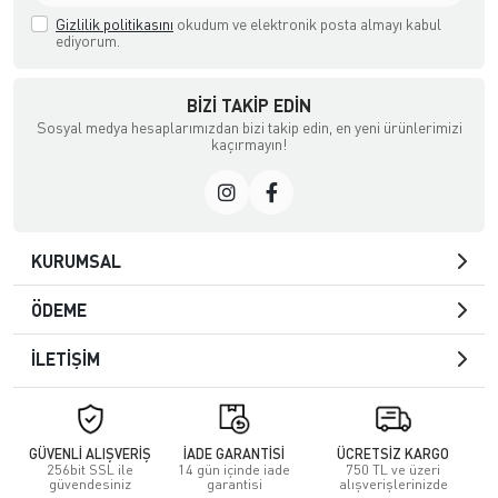
Gizlilik politikasını
okudum ve elektronik posta almayı kabul
ediyorum.
BIZI TAKIP EDIN
Sosyal medya hesaplarımızdan bizi takip edin, en yeni ürünlerimizi
kaçırmayın!
KURUMSAL
ÖDEME
İLETİŞİM
GÜVENLİ ALIŞVERİŞ
İADE GARANTİSİ
ÜCRETSİZ KARGO
256bit SSL ile
14 gün içinde iade
750 TL ve üzeri
güvendesiniz
garantisi
alışverişlerinizde