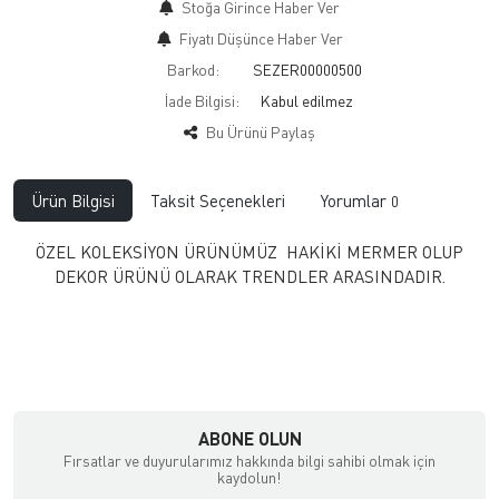
Stoğa Girince Haber Ver
Fiyatı Düşünce Haber Ver
Barkod:
SEZER00000500
İade Bilgisi:
Bu Ürünü Paylaş
Ürün Bilgisi
Taksit Seçenekleri
Yorumlar
0
ÖZEL KOLEKSİYON ÜRÜNÜMÜZ HAKİKİ MERMER OLUP
DEKOR ÜRÜNÜ OLARAK TRENDLER ARASINDADIR.
ABONE OLUN
Fırsatlar ve duyurularımız hakkında bilgi sahibi olmak için
kaydolun!