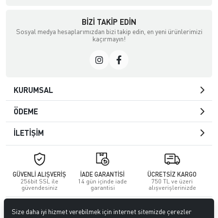
BIZI TAKIP EDIN
Sosyal medya hesaplarımızdan bizi takip edin, en yeni ürünlerimizi
kaçırmayın!
KURUMSAL
ÖDEME
İLETİŞİM
GÜVENLİ ALIŞVERİŞ
İADE GARANTİSİ
ÜCRETSİZ KARGO
256bit SSL ile
14 gün içinde iade
750 TL ve üzeri
güvendesiniz
garantisi
alışverişlerinizde
© 2023
GİTTİGİTTİ MAĞAZACILIK SANAYİ VE TİCARET LİMİTED
Size daha iyi hizmet verebilmek için internet sitemizde çerezler
ŞİRKETİ
. Tüm hakları saklıdır.