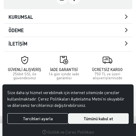
KURUMSAL
ÖDEME
İLETİŞİM
GÜVENLİ ALIŞVERİŞ
İADE GARANTİSİ
ÜCRETSİZ KARGO
256bit SSL ile
14 gün içinde iade
750 TL ve üzeri
güvendesiniz
garantisi
alışverişlerinizde
© 2023
GİTTİGİTTİ MAĞAZACILIK SANAYİ VE TİCARET LİMİTED
Size daha iyi hizmet verebilmek için internet sitemizde çerezler
ŞİRKETİ
. Tüm hakları saklıdır.
kullanılmaktadır. Çerez Politikaları Aydınlatma Metni’ni okuyabilir
ve dilerseniz tercihlerinizi değiştirebilirsiniz.
Tercihleri ayarla
Tümünü kabul et
®
Hipotenüs
Yeni Nesil E-Ticaret Sistemleri ile Hazırlanmıştır.
0
0
Gizlilik ve Çerez Politikası