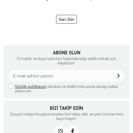
Geri Dön
Gitti
ABONE OLUN
Fırsatlar ve duyurularımız hakkında bilgi sahibi olmak için
kaydolun!
Gizlilik politikasını
okudum ve elektronik posta almayı kabul
ediyorum.
BIZI TAKIP EDIN
Sosyal medya hesaplarımızdan bizi takip edin, en yeni ürünlerimizi
kaçırmayın!