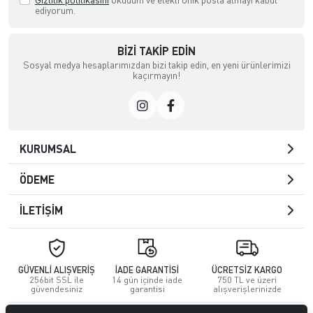
ediyorum.
BIZI TAKIP EDIN
Sosyal medya hesaplarımızdan bizi takip edin, en yeni ürünlerimizi
kaçırmayın!
KURUMSAL
ÖDEME
İLETİŞİM
GÜVENLİ ALIŞVERİŞ
İADE GARANTİSİ
ÜCRETSİZ KARGO
256bit SSL ile
14 gün içinde iade
750 TL ve üzeri
güvendesiniz
garantisi
alışverişlerinizde