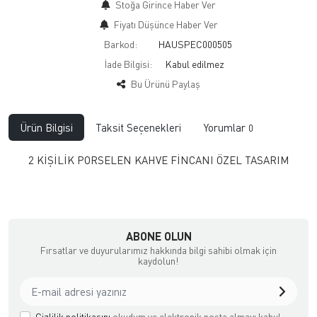
Stoğa Girince Haber Ver
Fiyatı Düşünce Haber Ver
Barkod:
HAUSPEC000505
İade Bilgisi:
Bu Ürünü Paylaş
Ürün Bilgisi
Taksit Seçenekleri
Yorumlar
0
2 KİŞİLİK PORSELEN KAHVE FİNCANI ÖZEL TASARIM
ABONE OLUN
Fırsatlar ve duyurularımız hakkında bilgi sahibi olmak için
kaydolun!
Gizlilik politikasını
okudum ve elektronik posta almayı kabul