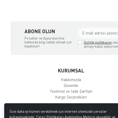
ABONE OLUN
Fırsatlar ve duyurularımız
hakkında bilgi sahibi olmak için
Gizlilik politikasını
oku
kaydolun!
almayı kabul ediyorum
KURUMSAL
Hakkımızda
Güvenlik
Teslimat ve İade Şartları
Kargo Seçenekleri
Size daha iyi hizmet verebilmek için internet sitemizde çerezler
kullanılmaktadır. Çerez Politikaları Aydınlatma Metni’ni okuyabilir ve