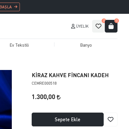
 BAŞLA
0
0
ÜYELIK
Ev Tekstili
Banyo
KİRAZ KAHVE FİNCANI KADEH
CEMRE000518
1.300,00
Sepete Ekle