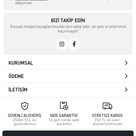
ediyorum.
BIZI TAKIP EDIN
Sosyal medya hesaplarımızdan bizi takip edin, en yeni ürünlerimizi
kaçırmayın!
KURUMSAL
ÖDEME
İLETİŞİM
GÜVENLİ ALIŞVERİŞ
İADE GARANTİSİ
ÜCRETSİZ KARGO
256bit SSL ile
14 gün içinde iade
750 TL ve üzeri
güvendesiniz
garantisi
alışverişlerinizde
© 2023
GİTTİGİTTİ MAĞAZACILIK SANAYİ VE TİCARET LİMİTED