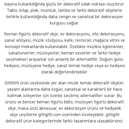
başına kullanıldığında güçlü bir dekoratif odak noktası oluşturur.
Tablo, kitap, plak, mumluk, lamba ve farklı dekoratif objelerle
birlikte kullanıldığında daha zengin ve sanatsal bir dekorasyon
kurgusu sağlar.
Keman figürlü dekoratif obje; ev dekorasyonu, ofis dekorasyonu,
sanat atölyesi, müzik stüdyosu, kafe, restoran, mağaza vitrini ve
konsept mekanlarda kullanılabilir. Özellikle müzikle ilgilenenler,
sanatseverler, müzisyenler, keman severler ve farklı hediye
seçenekleri arayanlar için anlamlı bir alternatiftir. Doğum günü
hediyesi, müzisyene hediye, sanat temalı hediye veya ev hediyesi
olarak değerlendirilebilir.
GittiGitti ürün seçkisinde yer alan müzik temalı dekoratif objeler,
yaşam alanlarına daha özgün, sanatsal ve karakterli bir hava
katmak isteyenler için özenle seçilmiş alternatifler sunar. Bu
ürünü ve benzer keman figürlü biblo, müzisyen figürlü dekoratif
obje, masa üstü aksesuar, ev dekorasyon ürünü ve hediyelik
obje çeşitlerini gittigitti.com üzerinden inceleyebilir, gittigitti
dekoratif ürün kategorilerinde farklı tasarımlara ulaşabilirsiniz.