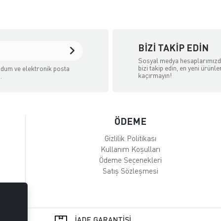
BIZI TAKIP EDIN
Sosyal medya hesaplarımız
bizi takip edin, en yeni ürünle
dum ve elektronik posta
kaçırmayın!
.
ÖDEME
Gizlilik Politikası
Kullanım Koşulları
Ödeme Seçenekleri
Satış Sözleşmesi
İADE GARANTİSİ