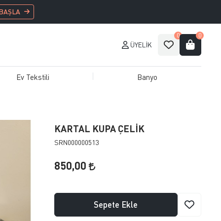
 BAŞLA
0
0
ÜYELIK
Ev Tekstili
Banyo
KARTAL KUPA ÇELİK
SRN000000513
850,00
Sepete Ekle