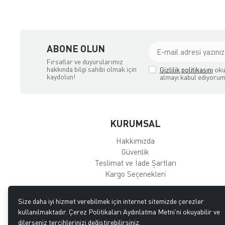
ABONE OLUN
Fırsatlar ve duyurularımız
hakkında bilgi sahibi olmak için
Gizlilik politikasını
oku
kaydolun!
almayı kabul ediyorum
KURUMSAL
Hakkımızda
Güvenlik
Teslimat ve İade Şartları
Kargo Seçenekleri
Size daha iyi hizmet verebilmek için internet sitemizde çerezler
kullanılmaktadır. Çerez Politikaları Aydınlatma Metni’ni okuyabilir ve
dilerseniz tercihlerinizi değiştirebilirsiniz.
GÜVENLİ ALIŞVERİŞ