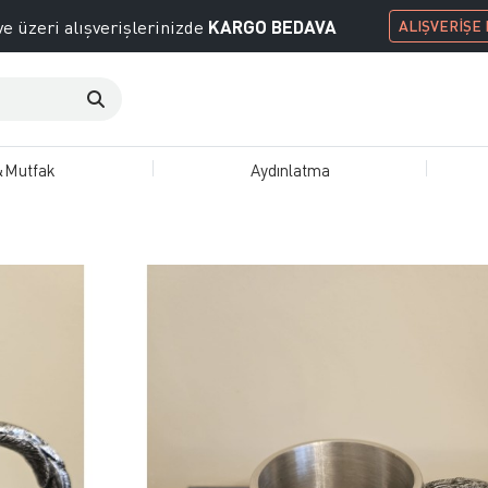
KARGO BEDAVA
e üzeri alışverişlerinizde
ALIŞVERİŞE
&Mutfak
Aydınlatma