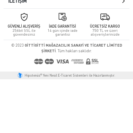
İLETİŞİM
GÜVENLİ ALIŞVERİŞ
İADE GARANTİSİ
ÜCRETSİZ KARGO
256bit SSL ile
14 gün içinde iade
750 TL ve üzeri
güvendesiniz
garantisi
alışverişlerinizde
© 2023
GİTTİGİTTİ MAĞAZACILIK SANAYİ VE TİCARET LİMİTED
ŞİRKETİ
. Tüm hakları saklıdır.
®
Hipotenüs
Yeni Nesil E-Ticaret Sistemleri ile Hazırlanmıştır.