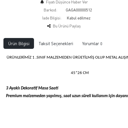
Fiyatı Düşünce Haber Ver
Barkod:
GAGA00000512
İade Bilgisi:
Bu Ürünü Paylaş
Ürün Bilgisi
Taksit Seçenekleri
Yorumlar
0
ÜRÜNLERİMİZ 1 .SINIF MALZEMEDEN ÜRÜETİLMİŞ OLUP METAL ALIŞIM
45*26 CM
3 Ayaklı Dekoratif Masa Saati
Premium malzemeden yapılmış, saat uzun süreli kullanım için dayanık