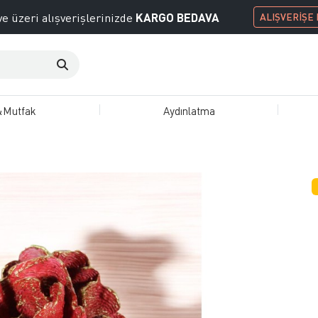
KARGO BEDAVA
e üzeri alışverişlerinizde
ALIŞVERİŞE
&Mutfak
Aydınlatma