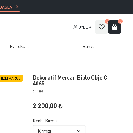
 BAŞLA
0
0
ÜYELIK
Ev Tekstili
Banyo
Dekoratif Mercan Biblo Obje C
HIZLI KARGO
4065
01189
2.200,00
Renk:
Kırmızı