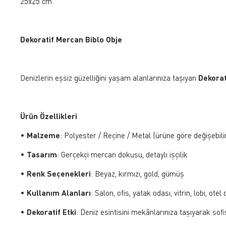
25x25 cm
Dekoratif Mercan Biblo Obje
Denizlerin eşsiz güzelliğini yaşam alanlarınıza taşıyan
Dekorat
Ürün Özellikleri
•
Malzeme
: Polyester / Reçine / Metal (ürüne göre değişebili
•
Tasarım
: Gerçekçi mercan dokusu, detaylı işçilik
•
Renk Seçenekleri
: Beyaz, kırmızı, gold, gümüş
•
Kullanım Alanları
: Salon, ofis, yatak odası, vitrin, lobi, ot
•
Dekoratif Etki
: Deniz esintisini mekânlarınıza taşıyarak sofi