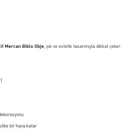
if Mercan Biblo Obje
, şık ve estetik tasarımıyla dikkat çeker.
r)
el dekorasyonu
stike bir hava katar