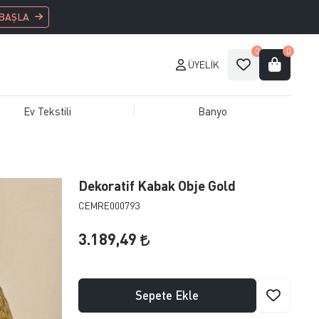
 BAŞLA
0
0
ÜYELIK
Ev Tekstili
Banyo
Dekoratif Kabak Obje Gold
CEMRE000793
3.189,49
Sepete Ekle