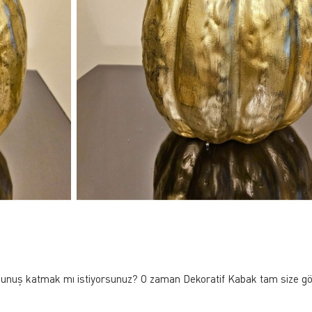
kunuş katmak mı istiyorsunuz? O zaman Dekoratif Kabak tam size göre!