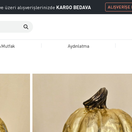
KARGO BEDAVA
e üzeri alışverişlerinizde
ALIŞVERİŞE
&Mutfak
Aydınlatma