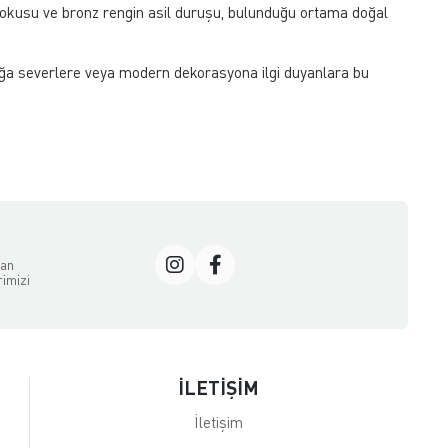
k dokusu ve bronz rengin asil duruşu, bulunduğu ortama doğal
oğa severlere veya modern dekorasyona ilgi duyanlara bu
dan
rimizi
İLETİŞİM
İletişim