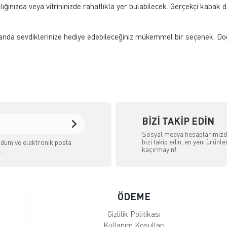
lığınızda veya vitrininizde rahatlıkla yer bulabilecek. Gerçekçi kaba
amanda sevdiklerinize hediye edebileceğiniz mükemmel bir seçenek. D
BIZI TAKIP EDIN
Sosyal medya hesaplarımız
bizi takip edin, en yeni ürünle
dum ve elektronik posta
kaçırmayın!
.
ÖDEME
Gizlilik Politikası
Kullanım Koşulları