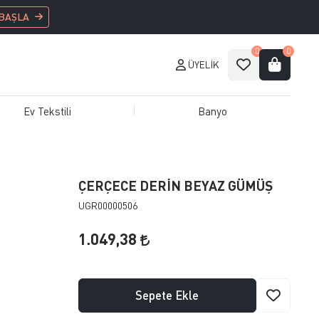
 BAŞLA
0
0
ÜYELIK
Ev Tekstili
Banyo
ÇERÇECE DERİN BEYAZ GÜMÜŞ
UGR00000506
1.049,38
Sepete Ekle