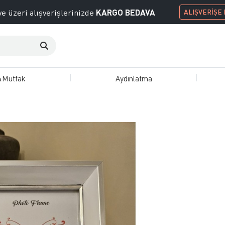
KARGO BEDAVA
e üzeri alışverişlerinizde
ALIŞVERİŞE
&Mutfak
Aydınlatma