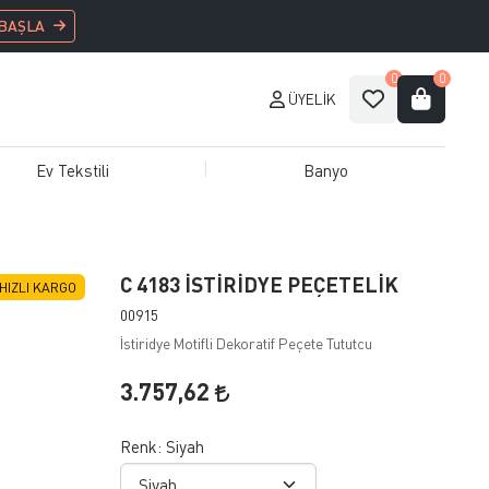
 BAŞLA
0
0
ÜYELIK
Ev Tekstili
Banyo
C 4183 İSTİRİDYE PEÇETELİK
HIZLI KARGO
00915
İstiridye Motifli Dekoratif Peçete Tututcu
3.757,62
Renk:
Siyah