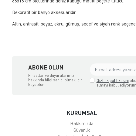
66x16 cm ölçülerinde deniz kabuğu motifli peçete tutucu.
Dekoratif bir banyo aksesuarıdır.
Altın, antrasit, beyaz, ekru, gümüş, sedef ve siyah renk seçene
ABONE OLUN
Fırsatlar ve duyurularımız
hakkında bilgi sahibi olmak için
Gizlilik politikasını
oku
kaydolun!
almayı kabul ediyorum
KURUMSAL
Hakkımızda
Güvenlik