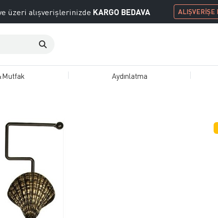
KARGO BEDAVA
e üzeri alışverişlerinizde
ALIŞVERİŞE
&Mutfak
Aydınlatma