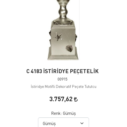
C 4183 İSTİRİDYE PEÇETELİK
00915
İstiridye Motifli Dekoratif Peçete Tututcu
3.757,62
Renk:
Gümüş