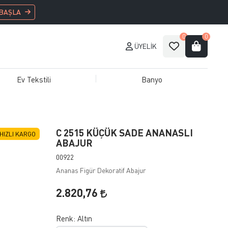
 BAŞLA
0
0
ÜYELIK
Ev Tekstili
Banyo
C 2515 KÜÇÜK SADE ANANASLI
HIZLI KARGO
ABAJUR
00922
Ananas Figür Dekoratif Abajur
2.820,76
Renk:
Altın