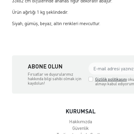
33x62 cm ölçülerinde ananas figür dekoratif abajur.
Ürün ağırlığı 1 kg şeklindedir.
Siyah, gümüş, beyaz, altın renkleri mevcuttur.
ABONE OLUN
Fırsatlar ve duyurularımız
hakkında bilgi sahibi olmak için
Gizlilik politikasını
oku
kaydolun!
almayı kabul ediyorum
KURUMSAL
Hakkımızda
Güvenlik