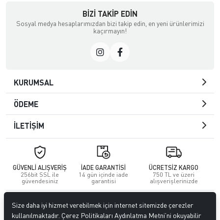
BIZI TAKIP EDIN
Sosyal medya hesaplarımızdan bizi takip edin, en yeni ürünlerimizi
kaçırmayın!
KURUMSAL
ÖDEME
İLETİŞİM
GÜVENLİ ALIŞVERİŞ
İADE GARANTİSİ
ÜCRETSİZ KARGO
256bit SSL ile
14 gün içinde iade
750 TL ve üzeri
güvendesiniz
garantisi
alışverişlerinizde
© 2023
GİTTİGİTTİ MAĞAZACILIK SANAYİ VE TİCARET LİMİTED
Size daha iyi hizmet verebilmek için internet sitemizde çerezler
ŞİRKETİ
. Tüm hakları saklıdır.
kullanılmaktadır. Çerez Politikaları Aydınlatma Metni’ni okuyabilir