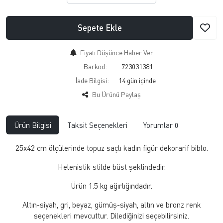
Sepete Ekle
Fiyatı Düşünce Haber Ver
Barkod:
723031381
İade Bilgisi:
Bu Ürünü Paylaş
Ürün Bilgisi
Taksit Seçenekleri
Yorumlar
0
25x42 cm ölçülerinde topuz saçlı kadın figür dekorarif biblo.
Helenistik stilde büst şeklindedir.
Ürün 1.5 kg ağırlığındadır.
Altın-siyah, gri, beyaz, gümüş-siyah, altın ve bronz renk
seçenekleri mevcuttur. Dilediğinizi seçebilirsiniz.