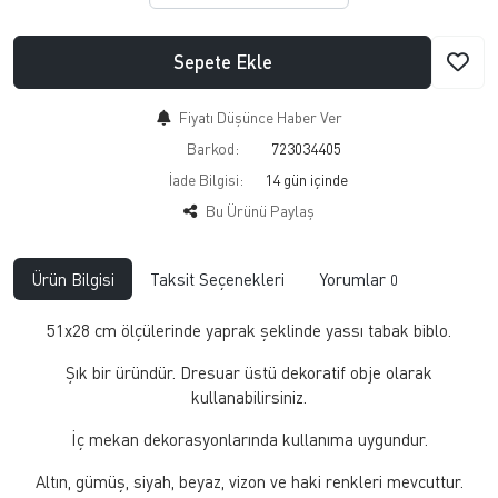
Sepete Ekle
Fiyatı Düşünce Haber Ver
Barkod:
723034405
İade Bilgisi:
Bu Ürünü Paylaş
Ürün Bilgisi
Taksit Seçenekleri
Yorumlar
0
51x28 cm ölçülerinde yaprak şeklinde yassı tabak biblo.
Şık bir üründür. Dresuar üstü dekoratif obje olarak
kullanabilirsiniz.
İç mekan dekorasyonlarında kullanıma uygundur.
Altın, gümüş, siyah, beyaz, vizon ve haki renkleri mevcuttur.