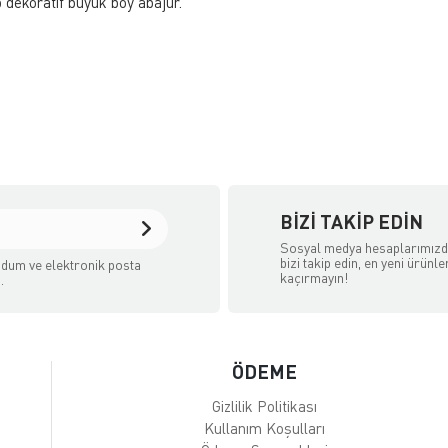
p dekoratif büyük boy abajur.
BIZI TAKIP EDIN
Sosyal medya hesaplarımız
bizi takip edin, en yeni ürünle
dum ve elektronik posta
kaçırmayın!
.
ÖDEME
Gizlilik Politikası
Kullanım Koşulları