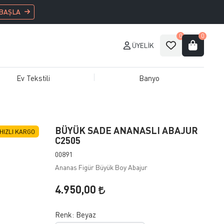
 BAŞLA
0
0
ÜYELIK
Ev Tekstili
Banyo
BÜYÜK SADE ANANASLI ABAJUR
HIZLI KARGO
C2505
00891
Ananas Figür Büyük Boy Abajur
4.950,00
Renk:
Beyaz