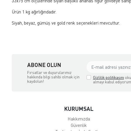
33x75 cm ölçülerinde siyah başlıklı ananas figür gövdeye sahi
Ürün 1 kg ağırlığındadır.
Siyah, beyaz, gümüş ve gold renk seçenekleri mevcuttur.
ABONE OLUN
Fırsatlar ve duyurularımız
hakkında bilgi sahibi olmak için
Gizlilik politikasını
oku
kaydolun!
almayı kabul ediyorum
KURUMSAL
Hakkımızda
Güvenlik