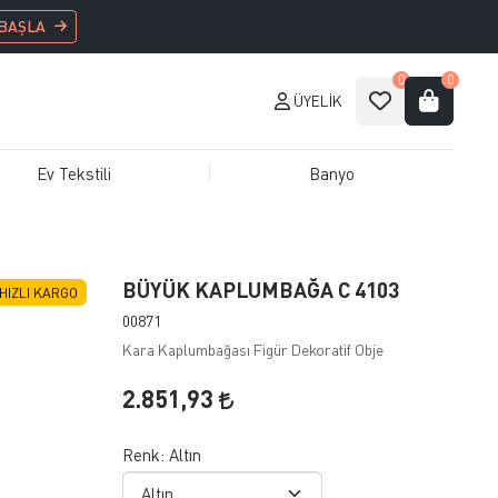
 BAŞLA
0
0
ÜYELIK
Ev Tekstili
Banyo
BÜYÜK KAPLUMBAĞA C 4103
HIZLI KARGO
00871
Kara Kaplumbağası Figür Dekoratif Obje
2.851,93
Renk:
Altın