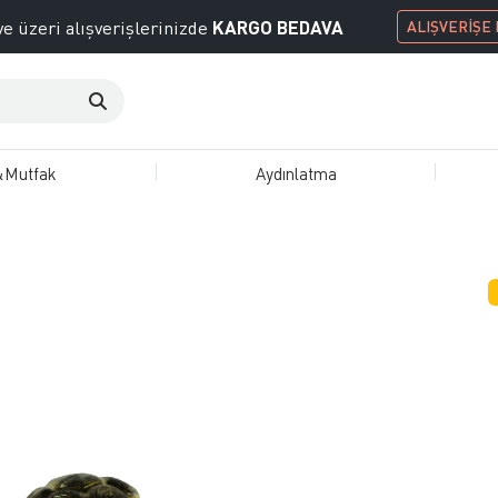
KARGO BEDAVA
e üzeri alışverişlerinizde
ALIŞVERİŞE
&Mutfak
Aydınlatma