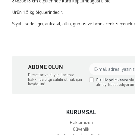
34x25x18 cm ölçülerinde kara kaplumbağası biblo.
Ürün 1.5 kg ölçülerindedir.
Siyah, sedef, gri, antrasit, altın, gümüş ve bronz renk seçenekl
ABONE OLUN
Fırsatlar ve duyurularımız
hakkında bilgi sahibi olmak için
Gizlilik politikasını
oku
kaydolun!
almayı kabul ediyorum
KURUMSAL
Hakkımızda
Güvenlik