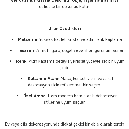
Renk Armut Kristal Dekoratif Obje
, yaşam alanlarınıza
sofistike bir dokunuş katar.
Ürün Özellikleri
•
Malzeme
: Yüksek kaliteli kristal ve altın renk kaplama.
•
Tasarım
: Armut figürü, doğal ve zarif bir görünüm sunar.
•
Renk
: Altın kaplama detaylar, kristal yüzeyle şık bir uyum
içinde.
•
Kullanım Alanı
: Masa, konsol, vitrin veya raf
dekorasyonu için mükemmel bir seçim.
•
Özel Amaç
: Hem modern hem klasik dekorasyon
stillerine uyum sağlar.
Ev veya ofis dekorasyonunda dikkat çekici bir obje olarak tercih