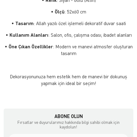
•
Renk
: Siyah - Gold (Altın)
•
Ölçü
: 52x60 cm
•
Tasarım
: Allah yazılı özel işlemeli dekoratif duvar saati
•
Kullanım Alanları
: Salon, ofis, çalışma odası, ibadet alanları
•
Öne Çıkan Özellikler
: Modern ve manevi atmosfer oluşturan
tasarım
Dekorasyonunuza hem estetik hem de manevi bir dokunuş
yapmak için ideal bir seçim!
ABONE OLUN
Fırsatlar ve duyurularımız hakkında bilgi sahibi olmak için
kaydolun!