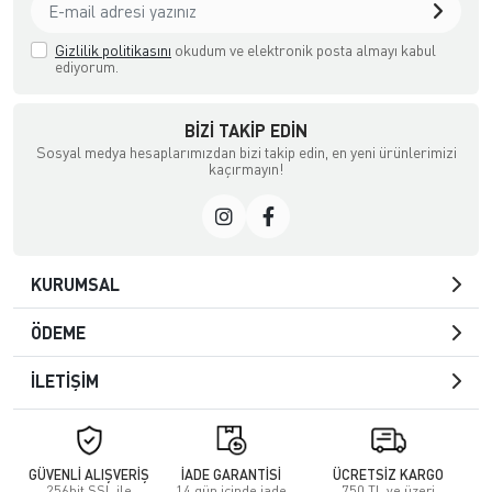
Gizlilik politikasını
okudum ve elektronik posta almayı kabul
ediyorum.
BIZI TAKIP EDIN
Sosyal medya hesaplarımızdan bizi takip edin, en yeni ürünlerimizi
kaçırmayın!
KURUMSAL
ÖDEME
İLETİŞİM
GÜVENLİ ALIŞVERİŞ
İADE GARANTİSİ
ÜCRETSİZ KARGO
256bit SSL ile
14 gün içinde iade
750 TL ve üzeri