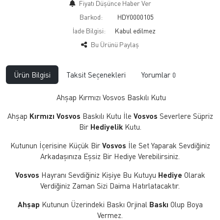
Fiyatı Düşünce Haber Ver
Barkod:
HDY0000105
İade Bilgisi:
Bu Ürünü Paylaş
Ürün Bilgisi
Taksit Seçenekleri
Yorumlar
0
Ahşap Kırmızı Vosvos Baskılı Kutu
Ahşap
Kırmızı Vosvos
Baskılı Kutu İle
Vosvos
Severlere Süpriz
Bir
Hediyelik
Kutu.
Kutunun İçerisine Küçük Bir
Vosvos
İle Set Yaparak Sevdiğiniz
Arkadaşınıza Eşsiz Bir Hediye Verebilirsiniz.
Vosvos
Hayranı Sevdiğiniz Kişiye Bu Kutuyu
Hediye
Olarak
Verdiğiniz Zaman Sizi Daima Hatırlatacaktır.
Ahşap
Kutunun Üzerindeki Baskı Orjinal
Baskı
Olup Boya
Vermez.