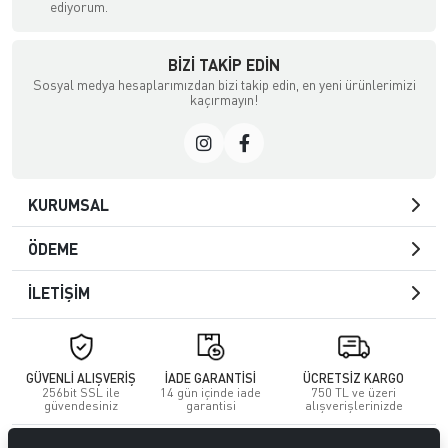
ediyorum.
BIZI TAKIP EDIN
Sosyal medya hesaplarımızdan bizi takip edin, en yeni ürünlerimizi
kaçırmayın!
KURUMSAL
ÖDEME
İLETİŞİM
GÜVENLİ ALIŞVERİŞ
İADE GARANTİSİ
ÜCRETSİZ KARGO
256bit SSL ile
14 gün içinde iade
750 TL ve üzeri
güvendesiniz
garantisi
alışverişlerinizde
© 2023
GİTTİGİTTİ MAĞAZACILIK SANAYİ VE TİCARET LİMİTED