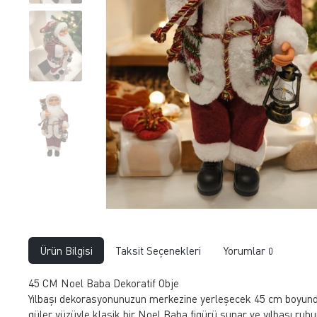
Ürün Bilgisi
Taksit Seçenekleri
Yorumlar
0
45 CM Noel Baba Dekoratif Obje
Yılbaşı dekorasyonunuzun merkezine yerleşecek 45 cm boyundaki
güler yüzüyle klasik bir Noel Baba figürü sunar ve yılbaşı ruhu