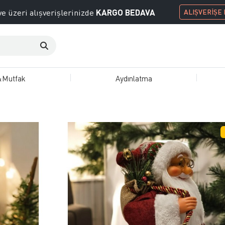
KARGO BEDAVA
e üzeri alışverişlerinizde
ALIŞVERİŞE
&Mutfak
Aydınlatma