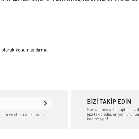
if olarak konumlandırma
BIZI TAKIP EDIN
Sosyal medya hesaplarımız
bizi takip edin, en yeni ürünle
dum ve elektronik posta
kaçırmayın!
.