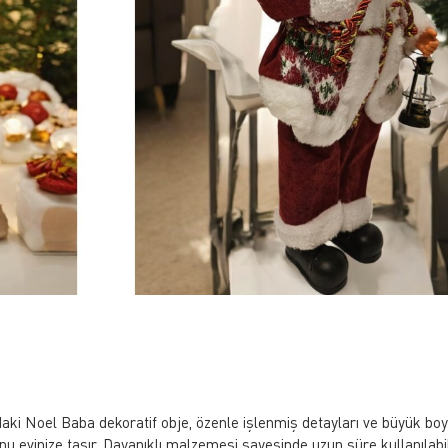
 Noel Baba dekoratif obje, özenle işlenmiş detayları ve büyük boyutu
nu evinize taşır. Dayanıklı malzemesi sayesinde uzun süre kullanılabi