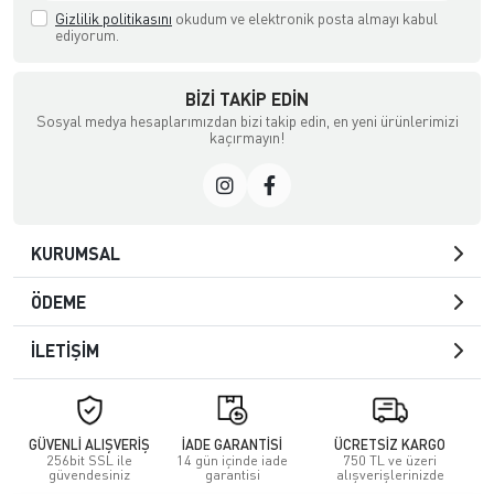
Gizlilik politikasını
okudum ve elektronik posta almayı kabul
ediyorum.
BIZI TAKIP EDIN
Sosyal medya hesaplarımızdan bizi takip edin, en yeni ürünlerimizi
kaçırmayın!
KURUMSAL
ÖDEME
İLETİŞİM
GÜVENLİ ALIŞVERİŞ
İADE GARANTİSİ
ÜCRETSİZ KARGO
256bit SSL ile
14 gün içinde iade
750 TL ve üzeri
güvendesiniz
garantisi
alışverişlerinizde