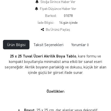
Stoğa Girince Haber Ver
Fiyatı Düşünce Haber Ver
Barkod:
01078
İade Bilgisi:
Bu Ürünü Paylaş
Ürün Bilgisi
Taksit Seçenekleri
Yorumlar
0
25 x 25 Tuval Üzeri Akrilik Boya Tablo
, kare formu ve
kompakt boyutlarıyla minimalist ama etkili bir sanat eseri
seçeneğidir. Akrilik boyanın parlaklığı ve dokusu, küçük bir alan
içinde güçlü bir görsel ifade sunar.
Özellikler:
•
Boyut
: 25 x 25 cm, dar alanlar veya dekoratif