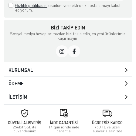
Gizlilik politikasını
okudum ve elektronik posta almayı kabul
ediyorum.
BIZI TAKIP EDIN
Sosyal medya hesaplarımızdan bizi takip edin, en yeni ürünlerimizi
kaçırmayın!
KURUMSAL
ÖDEME
İLETİŞİM
GÜVENLİ ALIŞVERİŞ
İADE GARANTİSİ
ÜCRETSİZ KARGO
256bit SSL ile
14 gün içinde iade
750 TL ve üzeri
güvendesiniz
garantisi
alışverişlerinizde